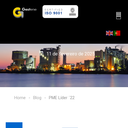
PME Líder ´22
11 de fevereiro de 2025
Home
-
Blog
-
PME Líder ´22