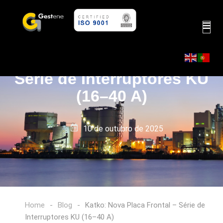
Katko: Nova Placa Frontal –
Série de Interruptores KU
(16–40 A)
10 de outubro de 2025
Home
-
Blog
-
Katko: Nova Placa Frontal – Série de
Interruptores KU (16–40 A)