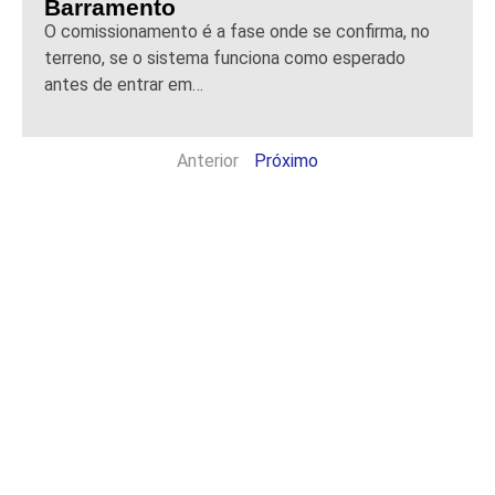
Barramento
O comissionamento é a fase onde se confirma, no
terreno, se o sistema funciona como esperado
antes de entrar em…
Anterior
Próximo
Formação Técnica
na Terasaki Electric
Espanha
Formação Técnica
na Terasaki Electric
Espanha