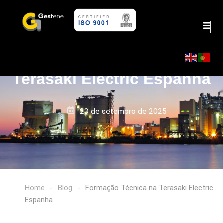
Formação Técnica na
Terasaki Electric Espanha
23 de setembro de 2025
Home
-
Blog
-
Formação Técnica na Terasaki Electric
Espanha