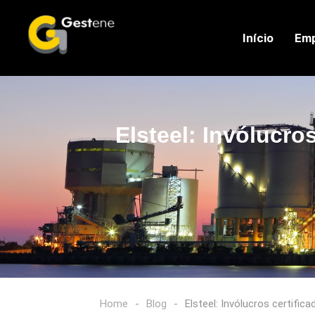
Início
Em
Elsteel: Invólucro
Home
-
Blog
-
Elsteel: Invólucros certifi