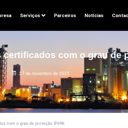
presa
Serviços
Parceiros
Notícias
Contac
s certificados com o grau de
27 de novembro de 2025
cados com o grau de proteção IP69K