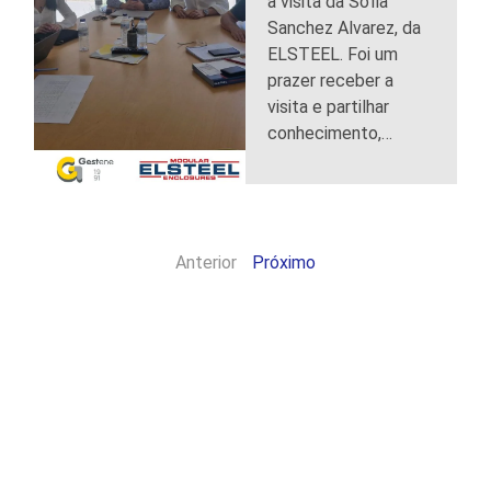
a visita da Sofia
Sanchez Alvarez, da
ELSTEEL. Foi um
prazer receber a
visita e partilhar
conhecimento,…
Anterior
Próximo
vólucros certi
proteção IP69K