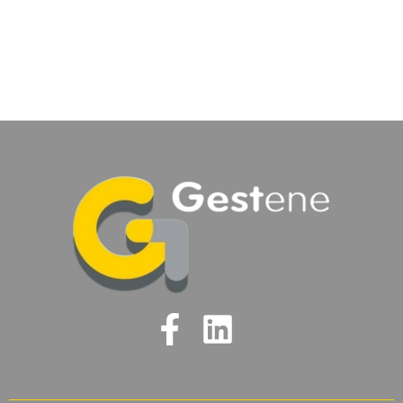
EAE: Sistemas de
Busbar E-Line KX
(400A – 6300A)