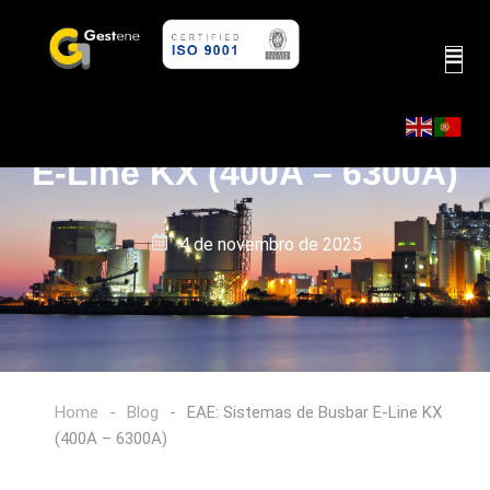
EAE: Sistemas de Busbar
E-Line KX (400A – 6300A)
4 de novembro de 2025
Home
-
Blog
-
EAE: Sistemas de Busbar E-Line KX
(400A – 6300A)