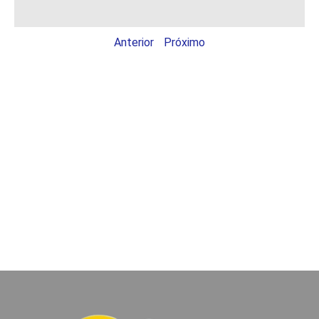
Anterior
Próximo
CCR Busbar:
Distribuição Elétrica
de IP68
CCR Busbar:
Distribuição Elétrica
de IP68