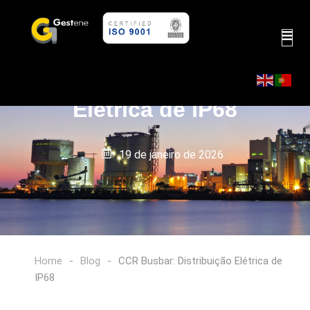
CCR Busbar: Distribuição
Elétrica de IP68
19 de janeiro de 2026
Home
-
Blog
-
CCR Busbar: Distribuição Elétrica de
IP68